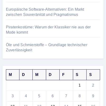
Europäische Software-Alternativen: Ein Markt
zwischen Souveränität und Pragmatismus
Piratenkostüme: Warum der Klassiker nie aus der
Mode kommt
Öle und Schmierstoffe – Grundlage technischer
Zuverlässigkeit
M
D
M
D
F
S
S
1
2
3
4
5
6
7
8
9