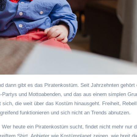
n-Partys und Mottoabenden, und das aus einem simplen Gru
it sich, die weit über das Kostüm hinausgeht. Freiheit, Rebell
greifend funktionieren und sich nicht an Trends abnutzen.
. Wer heute ein Piratenkostüm sucht, findet nicht mehr nur d
iftem Shirt. Anbieter wie Kostümplanet zeigen, wie breit di