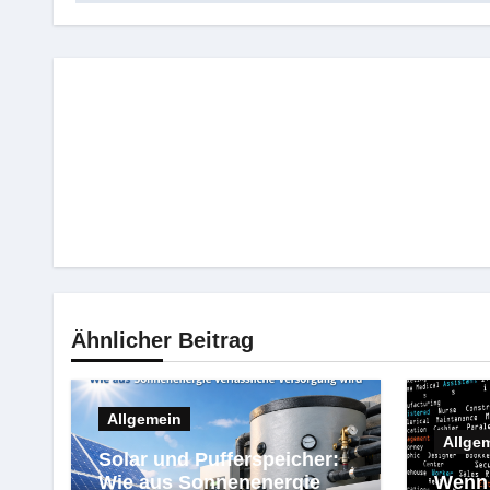
Ähnlicher Beitrag
Allgemein
Allge
Solar und Pufferspeicher:
Wie aus Sonnenenergie
Wenn 