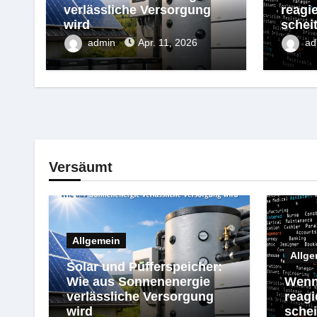
verlässliche Versorgung
reagi
wird
scheit
admin
Apr. 11, 2026
a
Versäumt
Allgemein
Allge
Solar und Pufferspeicher:
Wie aus Sonnenenergie
Wenn
verlässliche Versorgung
reagi
wird
schei