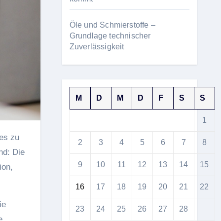
Öle und Schmierstoffe –
Grundlage technischer
Zuverlässigkeit
M
D
M
D
F
S
S
1
2
3
4
5
6
7
8
nd: Die
9
10
11
12
13
14
15
ion,
16
17
18
19
20
21
22
ie
23
24
25
26
27
28
e