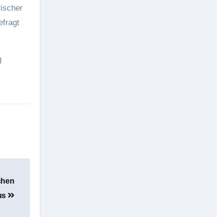
tischer
efragt
g
chen
us