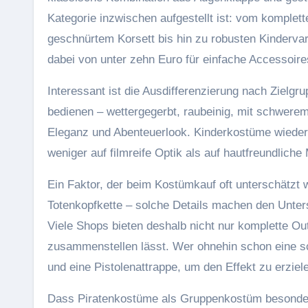
Kategorie inzwischen aufgestellt ist: vom komplet
geschnürtem Korsett bis hin zu robusten Kindervar
dabei von unter zehn Euro für einfache Accessoire
Interessant ist die Ausdifferenzierung nach Ziel
bedienen – wettergegerbt, raubeinig, mit schwere
Eleganz und Abenteuerlook. Kinderkostüme wiederu
weniger auf filmreife Optik als auf hautfreundliche
Ein Faktor, der beim Kostümkauf oft unterschätzt w
Totenkopfkette – solche Details machen den Unters
Viele Shops bieten deshalb nicht nur komplette Outf
zusammenstellen lässt. Wer ohnehin schon eine sc
und eine Pistolenattrappe, um den Effekt zu erziel
Dass Piratenkostüme als Gruppenkostüm besonders 