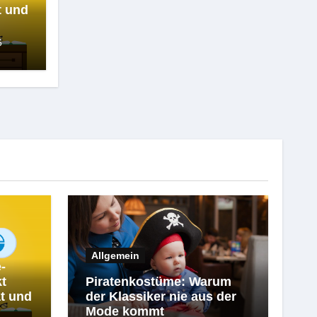
t und
6
Allgemein
-
kt
Piratenkostüme: Warum
t und
der Klassiker nie aus der
Mode kommt