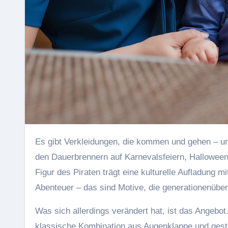
Es gibt Verkleidungen, die kommen und gehen – und dann gibt es das Piratenkostüm. Seit Jahrzehnten gehört es zu
den Dauerbrennern auf Karnevalsfeiern, Hallowee
Figur des Piraten trägt eine kulturelle Aufladung m
Abenteuer – das sind Motive, die generationenüber
Was sich allerdings verändert hat, ist das Angebot
klassische Kombination aus Augenklappe und gestre