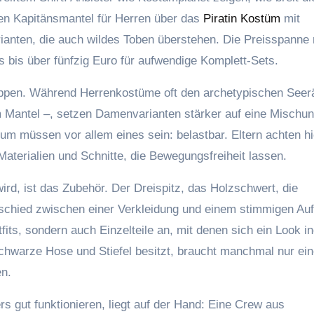
ten Kapitänsmantel für Herren über das
Piratin Kostüm
mit
ianten, die auch wildes Toben überstehen. Die Preisspanne 
s bis über fünfzig Euro für aufwendige Komplett-Sets.
gruppen. Während Herrenkostüme oft den archetypischen Seer
m Mantel –, setzen Damenvarianten stärker auf eine Mischu
m müssen vor allem eines sein: belastbar. Eltern achten hi
 Materialien und Schnitte, die Bewegungsfreiheit lassen.
ird, ist das Zubehör. Der Dreispitz, das Holzschwert, die
chied zwischen einer Verkleidung und einem stimmigen Auftr
its, sondern auch Einzelteile an, mit denen sich ein Look in
hwarze Hose und Stiefel besitzt, braucht manchmal nur ei
en.
gut funktionieren, liegt auf der Hand: Eine Crew aus