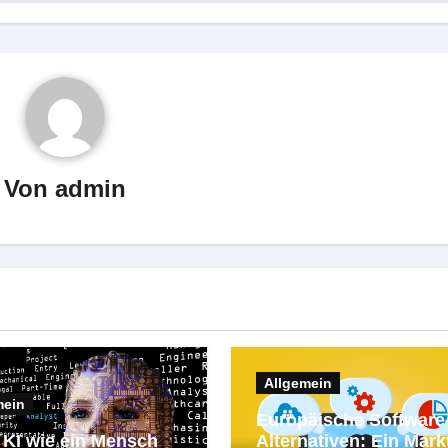
Von
admin
Allgemein
mein
Europäische Software
KI wie ein Mensch
Alternativen: Ein Mark