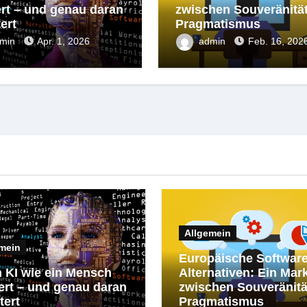
ert – und genau daran
zwischen Souveränitä
ert
Pragmatismus
dmin
Apr. 1, 2026
admin
Feb. 16, 202
Allgemein
mein
Europäische Software
 KI wie ein Mensch
Alternativen: Ein Mar
ert – und genau daran
zwischen Souveränitä
tert
Pragmatismus