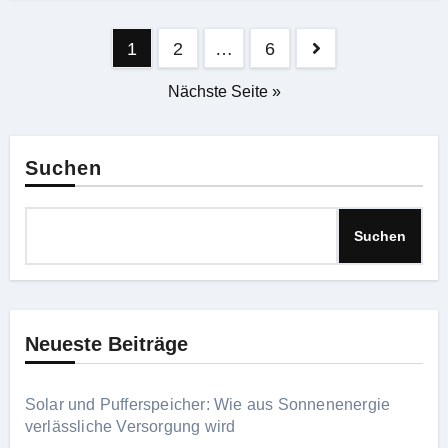
Seitennummerierung
1
2
…
6
der
Nächste Seite »
Beiträge
Suchen
Suchen
Neueste Beiträge
Solar und Pufferspeicher: Wie aus Sonnenenergie
verlässliche Versorgung wird