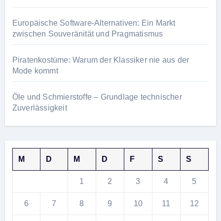
Europäische Software-Alternativen: Ein Markt
zwischen Souveränität und Pragmatismus
Piratenkostüme: Warum der Klassiker nie aus der
Mode kommt
Öle und Schmierstoffe – Grundlage technischer
Zuverlässigkeit
M
D
M
D
F
S
S
1
2
3
4
5
6
7
8
9
10
11
12