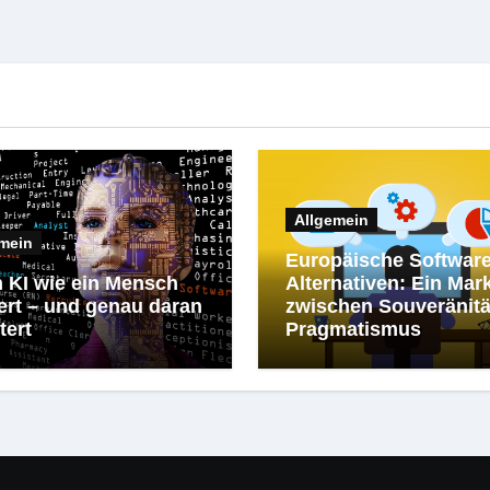
Allgemein
mein
Europäische Software
 KI wie ein Mensch
Alternativen: Ein Mar
ert – und genau daran
zwischen Souveränitä
tert
Pragmatismus