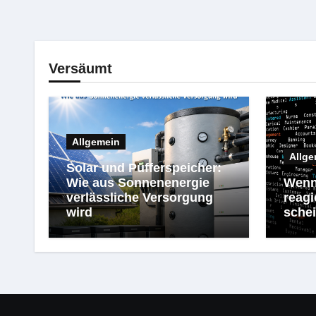
Versäumt
Allgemein
Allge
Solar und Pufferspeicher:
Wie aus Sonnenenergie
Wenn
verlässliche Versorgung
reagi
wird
schei