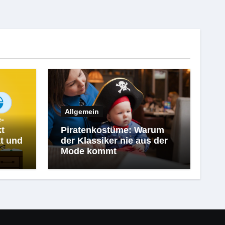
Allgemein
-
kt
Piratenkostüme: Warum
t und
der Klassiker nie aus der
Mode kommt