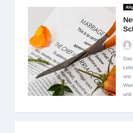
All
Neu
Sc
Das Ende einer Ehe markiert oft einen neuen
Lebe
uns 
Weis
und 