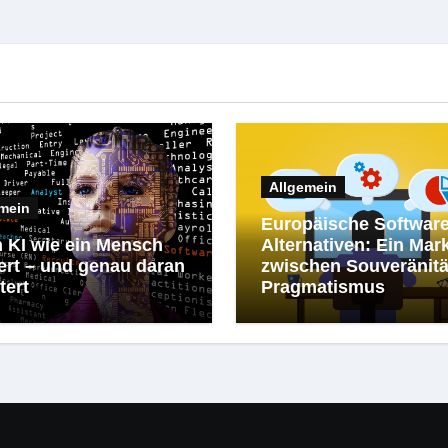
Allgemein
mein
Europäische Software
 KI wie ein Mensch
Alternativen: Ein Mar
ert – und genau daran
zwischen Souveränitä
tert
Pragmatismus