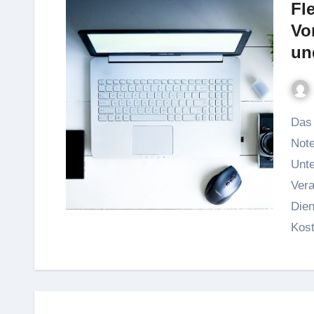
Fl
Vo
un
Das Mieten von Hardware, insbesondere von
Note
Unte
Vera
Dien
Kost