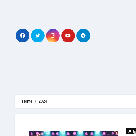
Zum
Inhalt
springen
Home
2024
All