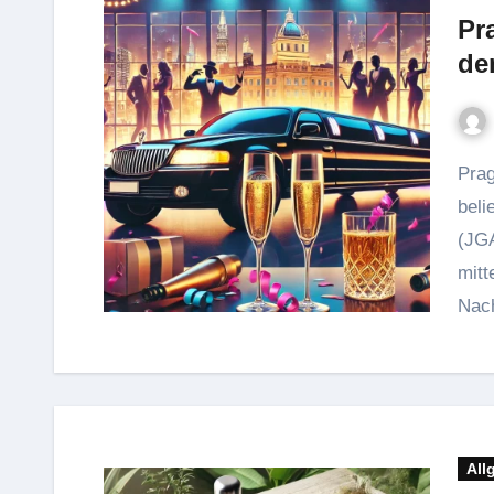
Pr
de
Prag hat sich in den letzten Jahren zu einem der
beli
(JGA
mitt
Nach
All