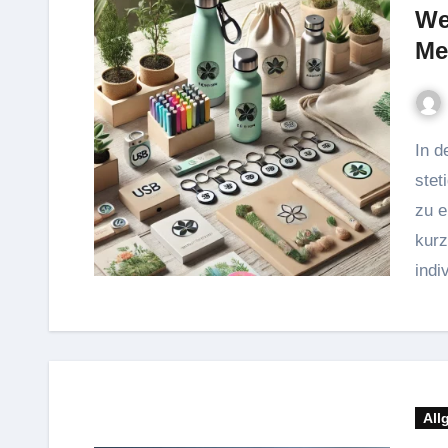
We
Me
In der Flut digitaler Werbung suchen Unternehmen
stet
zu e
kurz
indi
All