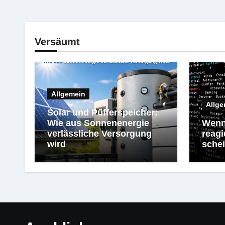
Versäumt
Allgemein
Allge
Solar und Pufferspeicher:
Wie aus Sonnenenergie
Wenn
verlässliche Versorgung
reagi
wird
schei