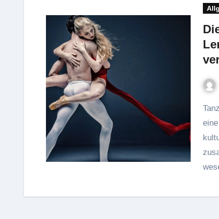
All
Di
Le
ve
Tanzen ist mehr als nur Bewegung zur Musik; es ist
eine
kult
zusa
wese