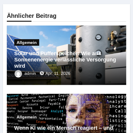
Ähnlicher Beitrag
Allgemein
Solar und Pufferspeicher: Wie aus
Sonnenenergie verlässliche Versorgung
wird
admin
Apr. 11, 2026
Allgemein
Wenn KI wie ein Mensch reagiert – und