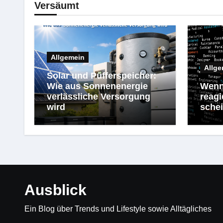
Versäumt
Allgemein
Allge
Solar und Pufferspeicher:
Wie aus Sonnenenergie
Wenn
verlässliche Versorgung
reagi
wird
schei
Ausblick
Ein Blog über Trends und Lifestyle sowie Alltägliches