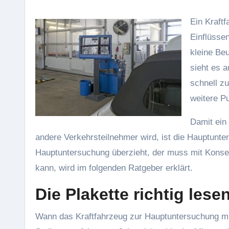
Ein Kraftfahrzeug ist ein Gebrauchsgegenstand und als solcher vielen
Einflüssen
kleine Beu
sieht es a
schnell z
weitere P
Damit ein 
andere Verkehrsteilnehmer wird, ist die Hauptunte
Hauptuntersuchung überzieht, der muss mit Kons
kann, wird im folgenden Ratgeber erklärt.
Die Plakette richtig lese
Wann das Kraftfahrzeug zur Hauptuntersuchung mu