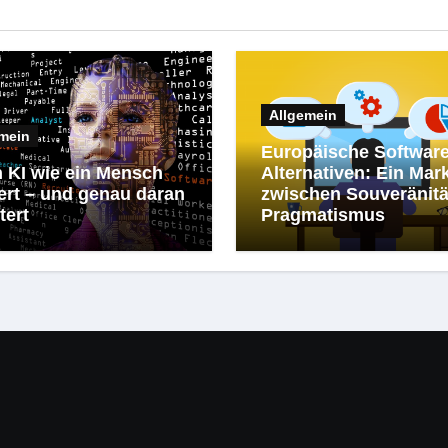
Allgemein
mein
Europäische Software
 KI wie ein Mensch
Alternativen: Ein Mar
ert – und genau daran
zwischen Souveränitä
tert
Pragmatismus