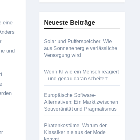
Neueste Beiträge
e eine
 Anders
r
Solar und Pufferspeicher: Wie
aus Sonnenenergie verlässliche
che und
Versorgung wird
Wenn KI wie ein Mensch reagiert
d
– und genau daran scheitert
e
erden
Europäische Software-
Alternativen: Ein Markt zwischen
Souveränität und Pragmatismus
Piratenkostüme: Warum der
hr
Klassiker nie aus der Mode
kommt