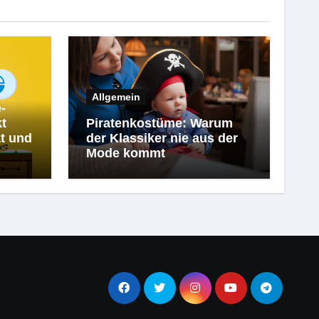
Allgemein
-
kt
Piratenkostüme: Warum
t und
der Klassiker nie aus der
Mode kommt