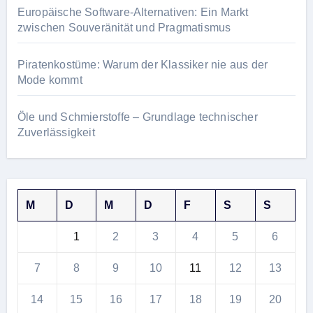
Europäische Software-Alternativen: Ein Markt
zwischen Souveränität und Pragmatismus
Piratenkostüme: Warum der Klassiker nie aus der
Mode kommt
Öle und Schmierstoffe – Grundlage technischer
Zuverlässigkeit
M
D
M
D
F
S
S
1
2
3
4
5
6
7
8
9
10
11
12
13
14
15
16
17
18
19
20