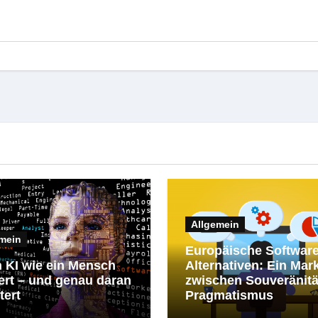
Allgemein
mein
Europäische Software
 KI wie ein Mensch
Alternativen: Ein Mar
ert – und genau daran
zwischen Souveränitä
tert
Pragmatismus