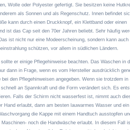
n, Wolle oder Polyester gefertigt. Sie besitzen keine Hutk
r anderem als Sonnen und als Regenschutz. Innen befindet si
ße kann durch einen Druckknopf, ein Klettband oder einen
d ist das Cap seit den 70er Jahren beliebt. Sehr häufig wer
Das ist nicht nur eine Modeerscheinung, sondern kann auch
instrahlung schützen, vor allem in südlichen Ländern.
sollte er einige Pflegehinweise beachten. Das Waschen in d
ur dann in Frage, wenn es vom Hersteller ausdrücklich gen
ppe bei den Pflegehinweisen angegeben. Wenn sie trotzdem in
chnell an Spannkraft und die Form verändert sich. Es ent
eren. Falls der Schirm nicht wasserfest ist, nimmt auch die
r Hand erlaubt, dann am besten lauwarmes Wasser und ein 
Waschvorgang die Kappe mit einem Handtuch ausstopfen un
ie Maschinen- noch die Handwäsche erlaubt. In diesem Fall is