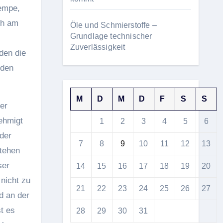
rempe,
ch am
Öle und Schmierstoffe –
Grundlage technischer
Zuverlässigkeit
den die
 den
M
D
M
D
F
S
S
er
ehmigt
1
2
3
4
5
6
 der
7
8
9
10
11
12
13
stehen
ser
14
15
16
17
18
19
20
nicht zu
21
22
23
24
25
26
27
d an der
t es
28
29
30
31