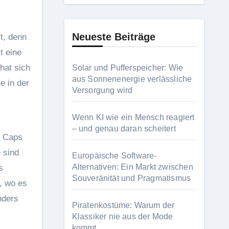
Neueste Beiträge
t, denn
t eine
hat sich
Solar und Pufferspeicher: Wie
aus Sonnenenergie verlässliche
e in der
Versorgung wird
Wenn KI wie ein Mensch reagiert
– und genau daran scheitert
e Caps
 sind
Europäische Software-
Alternativen: Ein Markt zwischen
s
Souveränität und Pragmatismus
, wo es
nders
Piratenkostüme: Warum der
Klassiker nie aus der Mode
kommt