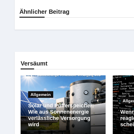
Ähnlicher Beitrag
Versäumt
Allgemein
Allge
Solar und Pufferspeicher:
Wie aus Sonnenenergie
Wenn
verlässliche Versorgung
reagi
wird
schei