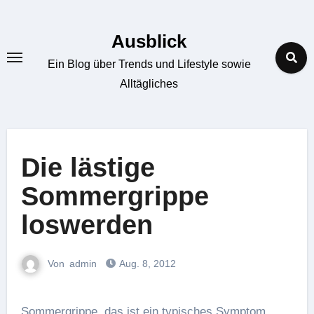
Zum
Inhalt
Ausblick
springen
Ein Blog über Trends und Lifestyle sowie
Alltägliches
Die lästige
Sommergrippe
loswerden
Von
admin
Aug. 8, 2012
Sommergrippe, das ist ein typisches Symptom