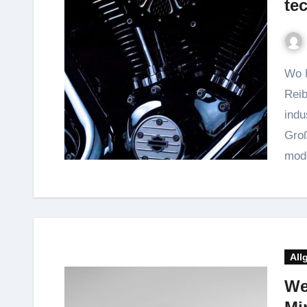
te
Wo Maschinen laufen, da entsteht Reibung – und
Reib
indu
Groß
mod
All
We