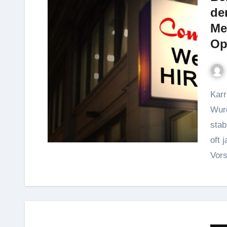
de
Me
Op
Karrierewege verlaufen heute immer seltener linear.
Wurd
stab
oft 
Vors