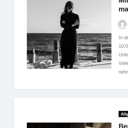
Mi
ma
In deutschen Haushalten stehen im Schnitt mehr als
10.0
Unt
Viel
neh
All
Be