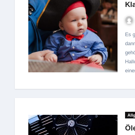
Kl
Es gibt Verkleidungen, die kommen und gehen – und
dann
gehö
Hall
ein
All
Öl