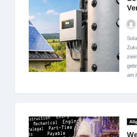
Ve
Solarenergie gilt längst nicht mehr als exotische
Zuku
ziem
gebr
am 
All
We