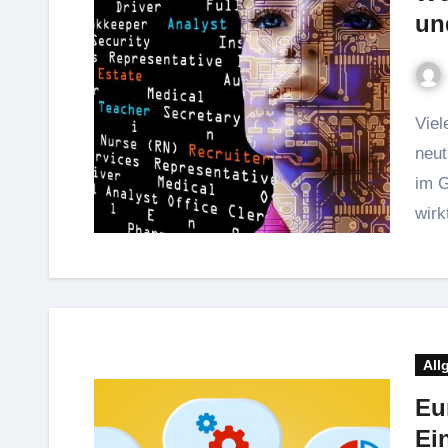
un
Viele Menschen behandeln KI-Systeme wie eine Art
neut
im G
wirk
All
Eu
Ei