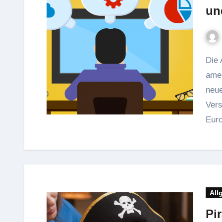
un
Die Abhängigkeit europäischer Unternehmen von US-
amer
neue
Vers
Euro
All
Pi